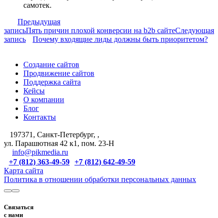
самотек.
Предыдущая
запись
Пять причин плохой конверсии на b2b сайте
Следующая
запись
Почему входящие лиды должны быть приоритетом?
Создание сайтов
Продвижение сайтов
Поддержка сайта
Кейсы
О компании
Блог
Контакты
197371, Санкт-Петербург, ,
ул. Парашютная 42 к1, пом. 23-Н
info@pikmedia.ru
+7 (812) 363-49-59
+7 (812) 642-49-59
Карта сайта
Политика в отношении обработки персональных данных
Связаться
с нами